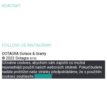
KONTAKT
Dotagra s.r.o.
Jana Palacha 363, Zelené Předměstí, 530 02 Pardubice
Email:
info@dotagra.cz
Telefon: +420 778 433 588
Telefon: +420 605 725 457
IČO: 09905081
FOLLOW US INSTAGRAM
DOTAGRA Dotace & Granty
© 2022 Dotagra s.r.o.
Užíváme cookies, abychom vám zajistili co možná
nejsnadnější použití našich webových stránek. Pokud budete
nadále prohlížet naše stránky předpokládáme, že s použitím
cookies souhlasíte.
Souhlasím