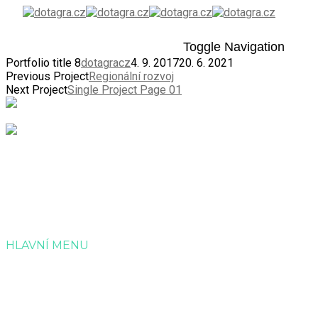
Toggle Navigation
Portfolio title 8
dotagracz
4. 9. 2017
20. 6. 2021
Previous Project
Regionální rozvoj
Next Project
Single Project Page 01
Společnost Dotagra s.r.o. nabízí kompletní servis v
administraci a zpracování projektových žádostí o dotaci.
HLAVNÍ MENU
Úvod
Služby
Reference
Kontakt