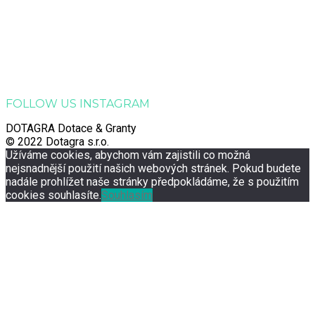
Dotagra s.r.o.
Jana Palacha 363, Zelené Předměstí, 530 02 Pardubice
Email:
info@dotagra.cz
Telefon: +420 778 433 588
Telefon: +420 605 725 457
IČO: 09905081
FOLLOW US INSTAGRAM
DOTAGRA Dotace & Granty
© 2022 Dotagra s.r.o.
Užíváme cookies, abychom vám zajistili co možná
nejsnadnější použití našich webových stránek. Pokud budete
nadále prohlížet naše stránky předpokládáme, že s použitím
cookies souhlasíte.
Souhlasím