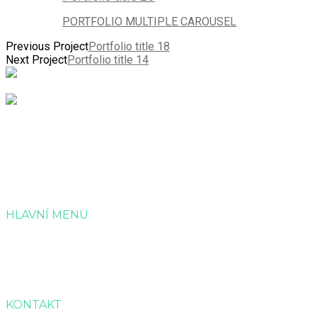
PORTFOLIO MULTIPLE CAROUSEL
Previous Project
Portfolio title 18
Next Project
Portfolio title 14
Společnost Dotagra s.r.o. nabízí kompletní servis v
administraci a zpracování projektových žádostí o dotaci.
HLAVNÍ MENU
Úvod
Služby
Reference
Kontakt
KONTAKT