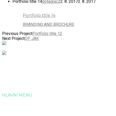
Portfolio title 14
dotagracz
2. 8. 2017
2. 8. 2017
Portfolio title 14
BRANDING AND BROCHURE
Previous Project
Portfolio title 12
Next Project
OP JAK
Společnost Dotagra s.r.o. nabízí kompletní servis v
administraci a zpracování projektových žádostí o dotaci.
HLAVNÍ MENU
Úvod
Služby
Reference