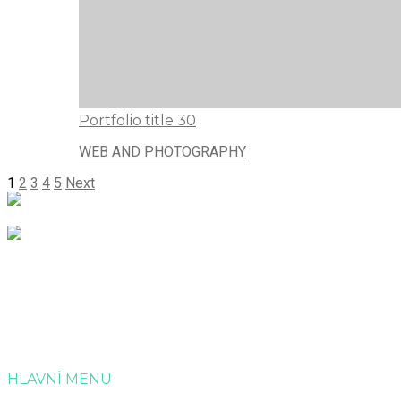
Portfolio title 30
WEB AND PHOTOGRAPHY
1
2
3
4
5
Next
Společnost Dotagra s.r.o. nabízí kompletní servis v
administraci a zpracování projektových žádostí o dotaci.
HLAVNÍ MENU