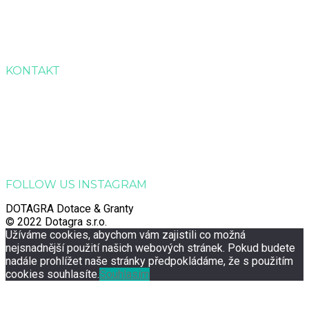
Úvod
Služby
Reference
Kontakt
KONTAKT
Dotagra s.r.o.
Jana Palacha 363, Zelené Předměstí, 530 02 Pardubice
Email:
info@dotagra.cz
Telefon: +420 778 433 588
Telefon: +420 605 725 457
IČO: 09905081
FOLLOW US INSTAGRAM
DOTAGRA Dotace & Granty
© 2022 Dotagra s.r.o.
Užíváme cookies, abychom vám zajistili co možná
nejsnadnější použití našich webových stránek. Pokud budete
nadále prohlížet naše stránky předpokládáme, že s použitím
cookies souhlasíte.
Souhlasím