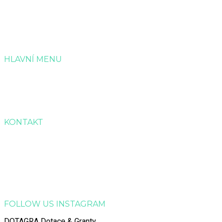
administraci a zpracování projektových žádostí o dotaci.
HLAVNÍ MENU
Úvod
Služby
Reference
Kontakt
KONTAKT
Dotagra s.r.o.
Jana Palacha 363, Zelené Předměstí, 530 02 Pardubice
Email:
info@dotagra.cz
Telefon: +420 778 433 588
Telefon: +420 605 725 457
IČO: 09905081
FOLLOW US INSTAGRAM
DOTAGRA Dotace & Granty