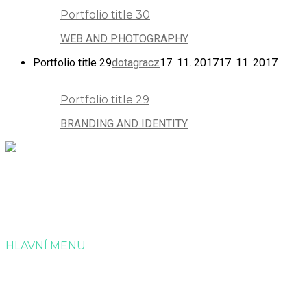
Portfolio title 30
WEB AND PHOTOGRAPHY
Portfolio title 29
dotagracz
17. 11. 2017
17. 11. 2017
Portfolio title 29
BRANDING AND IDENTITY
Společnost Dotagra s.r.o. nabízí kompletní servis v administrac
HLAVNÍ MENU
Úvod
Služby
Reference